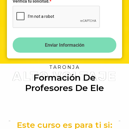
Verifica tu solicitud.
*
Enviar Información
TARONJA
ALTO VOLTAJE
Formación De
Profesores De Ele
Este curso es para ti si: